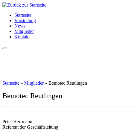
Zum
Inhalt
Startseite
springen
Vorstellung
News
Mitglieder
Kontakt
Startseite
»
Mitglieder
»
Bemotec Reutlingen
Bemotec Reutlingen
Peter Herrmann
Referent der Geschäftsleitung